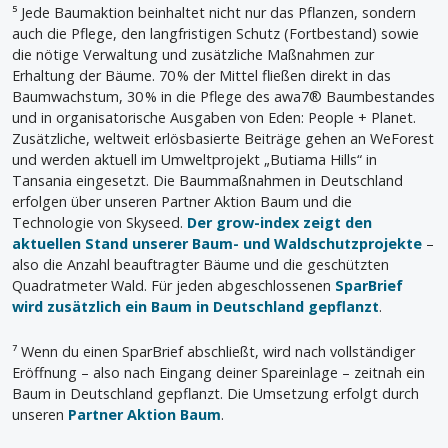
⁵ Jede Baumaktion beinhaltet nicht nur das Pflanzen, sondern
auch die Pflege, den langfristigen Schutz (Fortbestand) sowie
die nötige Verwaltung und zusätzliche Maßnahmen zur
Erhaltung der Bäume. 70 % der Mittel fließen direkt in das
Baumwachstum, 30 % in die Pflege des awa7® Baumbestandes
und in organisatorische Ausgaben von Eden: People + Planet.
Zusätzliche, weltweit erlösbasierte Beiträge gehen an WeForest
und werden aktuell im Umweltprojekt „Butiama Hills“ in
Tansania eingesetzt. Die Baummaßnahmen in Deutschland
erfolgen über unseren Partner Aktion Baum und die
Technologie von Skyseed.
Der grow-index zeigt den
aktuellen Stand unserer Baum- und Waldschutzprojekte
–
also die Anzahl beauftragter Bäume und die geschützten
Quadratmeter Wald. Für jeden abgeschlossenen
SparBrief
wird zusätzlich ein Baum in Deutschland gepflanzt
.
⁷ Wenn du einen SparBrief abschließt, wird nach vollständiger
Eröffnung – also nach Eingang deiner Spareinlage – zeitnah ein
Baum in Deutschland gepflanzt. Die Umsetzung erfolgt durch
unseren
Partner Aktion Baum
.