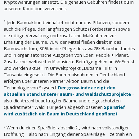
Kryptowährungen einsetzt. Die genauen Gebühren findest du in
unserem Konditionsverzeichnis.
⁵ Jede Baumaktion beinhaltet nicht nur das Pflanzen, sondern
auch die Pflege, den langfristigen Schutz (Fortbestand) sowie
die nötige Verwaltung und zusätzliche Maßnahmen zur
Erhaltung der Bäume. 70 % der Mittel fließen direkt in das
Baumwachstum, 30 % in die Pflege des awa7® Baumbestandes
und in organisatorische Ausgaben von Eden: People + Planet.
Zusätzliche, weltweit erlösbasierte Beiträge gehen an WeForest
und werden aktuell im Umweltprojekt „Butiama Hills“ in
Tansania eingesetzt. Die Baummaßnahmen in Deutschland
erfolgen über unseren Partner Aktion Baum und die
Technologie von Skyseed.
Der grow-index zeigt den
aktuellen Stand unserer Baum- und Waldschutzprojekte
–
also die Anzahl beauftragter Bäume und die geschützten
Quadratmeter Wald. Für jeden abgeschlossenen
SparBrief
wird zusätzlich ein Baum in Deutschland gepflanzt
.
⁷ Wenn du einen SparBrief abschließt, wird nach vollständiger
Eröffnung – also nach Eingang deiner Spareinlage – zeitnah ein