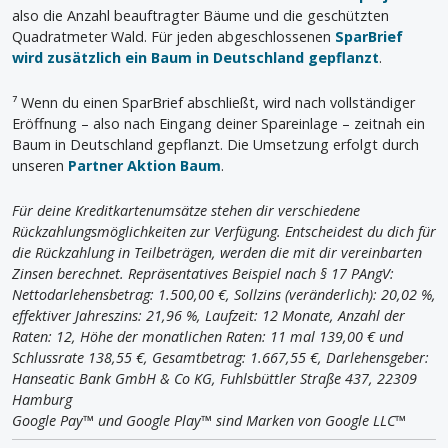
also die Anzahl beauftragter Bäume und die geschützten
Quadratmeter Wald. Für jeden abgeschlossenen
SparBrief
wird zusätzlich ein Baum in Deutschland gepflanzt
.
⁷ Wenn du einen SparBrief abschließt, wird nach vollständiger
Eröffnung – also nach Eingang deiner Spareinlage – zeitnah ein
Baum in Deutschland gepflanzt. Die Umsetzung erfolgt durch
unseren
Partner Aktion Baum
.
Für deine Kreditkartenumsätze stehen dir verschiedene
Rückzahlungsmöglichkeiten zur Verfügung. Entscheidest du dich für
die Rückzahlung in Teilbeträgen, werden die mit dir vereinbarten
Zinsen berechnet. Repräsentatives Beispiel nach § 17 PAngV:
Nettodarlehensbetrag: 1.500,00 €, Sollzins (veränderlich): 20,02 %,
effektiver Jahreszins: 21,96 %, Laufzeit: 12 Monate, Anzahl der
Raten: 12, Höhe der monatlichen Raten: 11 mal 139,00 € und
Schlussrate 138,55 €, Gesamtbetrag: 1.667,55 €, Darlehensgeber:
Hanseatic Bank GmbH & Co KG, Fuhlsbüttler Straße 437, 22309
Hamburg
Google Pay™ und Google Play™ sind Marken von Google LLC™