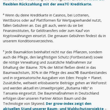
flexiblen Rückzahlung mit der awa7® Kreditkarte.
⁴ Wenn du deine Kreditkarte in Casinos, bei Lotterien,
Wettbüros oder auf Plattformen für Wertpapierhandel nutzt,
fallen Gebühren an. Das gilt auch, wenn du sie bei
Finanzinstituten, für Geldtransfers oder zum Kauf von
Kryptowährungen einsetzt. Die genauen Gebühren findest du in
unserem Konditionsverzeichnis.
⁵ Jede Baumaktion beinhaltet nicht nur das Pflanzen, sondern
auch die Pflege, den langfristigen Schutz (Fortbestand) sowie
die nötige Verwaltung und zusätzliche Maßnahmen zur
Erhaltung der Bäume. 70 % der Mittel fließen direkt in das
Baumwachstum, 30 % in die Pflege des awa7® Baumbestandes
und in organisatorische Ausgaben von Eden: People + Planet.
Zusätzliche, weltweit erlösbasierte Beiträge gehen an WeForest
und werden aktuell im Umweltprojekt „Butiama Hills“ in
Tansania eingesetzt. Die Baummaßnahmen in Deutschland
erfolgen über unseren Partner Aktion Baum und die
Technologie von Skyseed.
Der grow-index zeigt den
aktuellen Stand unserer Baum- und Waldschutzprojekte
–