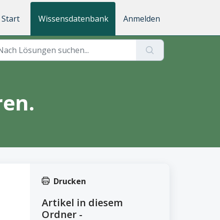
Start
Wissensdatenbank
Anmelden
ren.
Drucken
Artikel in diesem
Ordner -