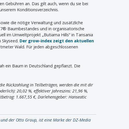
len Gebühren an. Das gilt auch, wenn du sie bei
unserem Konditionsverzeichnis.
 sowie die nötige Verwaltung und zusätzliche
wa7® Baumbestandes und in organisatorische
ell im Umweltprojekt „Butiama Hills“ in Tansania
n Skyseed.
Der grow-index zeigt den aktuellen
atmeter Wald. Für jeden abgeschlossenen
nah ein Baum in Deutschland gepflanzt. Die
ie Rückzahlung in Teilbeträgen, werden die mit dir
erlich): 20,02 %, effektiver Jahreszins: 21,96 %,
tbetrag: 1.667,55 €, Darlehensgeber: Hanseatic
 und der Otto Group, ist eine Marke der DZ-Media