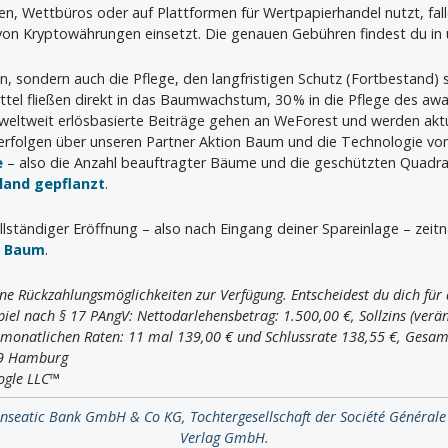
ien, Wettbüros oder auf Plattformen für Wertpapierhandel nutzt, fal
 von Kryptowährungen einsetzt. Die genauen Gebühren findest du in 
en, sondern auch die Pflege, den langfristigen Schutz (Fortbestand)
tel fließen direkt in das Baumwachstum, 30 % in die Pflege des a
 weltweit erlösbasierte Beiträge gehen an WeForest und werden aktu
rfolgen über unseren Partner Aktion Baum und die Technologie vo
e
– also die Anzahl beauftragter Bäume und die geschützten Quadr
hland gepflanzt
.
llständiger Eröffnung – also nach Eingang deiner Spareinlage – zeit
n Baum
.
ne Rückzahlungsmöglichkeiten zur Verfügung. Entscheidest du dich für d
iel nach § 17 PAngV: Nettodarlehensbetrag: 1.500,00 €, Sollzins (veränd
r monatlichen Raten: 11 mal 139,00 € und Schlussrate 138,55 €, Gesam
09 Hamburg
ogle LLC™
anseatic Bank GmbH & Co KG, Tochtergesellschaft der Société Générale
Verlag GmbH.