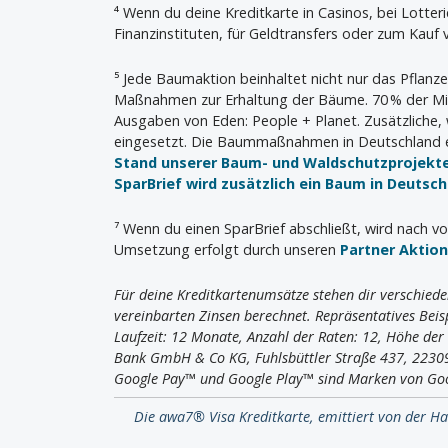
⁴ Wenn du deine Kreditkarte in Casinos, bei Lotter
Finanzinstituten, für Geldtransfers oder zum Kauf
⁵ Jede Baumaktion beinhaltet nicht nur das Pflanz
Maßnahmen zur Erhaltung der Bäume. 70 % der Mit
Ausgaben von Eden: People + Planet. Zusätzliche,
eingesetzt. Die Baummaßnahmen in Deutschland e
Stand unserer Baum- und Waldschutzprojekt
SparBrief wird zusätzlich ein Baum in Deutsc
⁷ Wenn du einen SparBrief abschließt, wird nach vo
Umsetzung erfolgt durch unseren
Partner Aktio
Für deine Kreditkartenumsätze stehen dir verschiede
vereinbarten Zinsen berechnet. Repräsentatives Beisp
Laufzeit: 12 Monate, Anzahl der Raten: 12, Höhe de
Bank GmbH & Co KG, Fuhlsbüttler Straße 437, 223
Google Pay™ und Google Play™ sind Marken von Go
Die awa7® Visa Kreditkarte, emittiert von der H