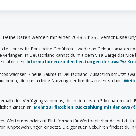
 -
Deine Daten werden mit einer 2048 Bit SSL-Verschlüsselung
die Hanseatic Bank keine Gebühren – weder an Geldautomaten noch i
verlangen. In Deutschland kannst du mit dem Visa Bargeldservice 
geld abheben.
Informationen zu den Leistungen der awa7® Kred
ontos wachsen 7 neue Bäume in Deutschland. Zusätzlich schützt aw
nahmen, die durch deine Nutzung der Kreditkarte entstehen.
Weit
innerhalb des Verfügungsrahmens, die in den ersten 3 Monaten nach E
lichen Zinsen an.
Mehr zur flexiblen Rückzahlung mit der awa7®
ien, Wettbüros oder auf Plattformen für Wertpapierhandel nutzt, fal
 von Kryptowährungen einsetzt. Die genauen Gebühren findest du in 