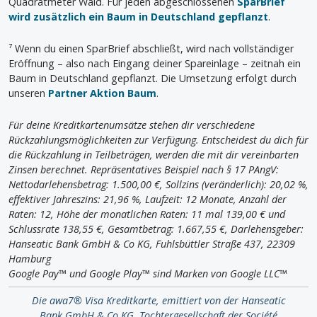
Quadratmeter Wald. Für jeden abgeschlossenen
SparBrief
wird zusätzlich ein Baum in Deutschland gepflanzt
.
⁷ Wenn du einen SparBrief abschließt, wird nach vollständiger
Eröffnung – also nach Eingang deiner Spareinlage – zeitnah ein
Baum in Deutschland gepflanzt. Die Umsetzung erfolgt durch
unseren
Partner Aktion Baum
.
Für deine Kreditkartenumsätze stehen dir verschiedene
Rückzahlungsmöglichkeiten zur Verfügung. Entscheidest du dich für
die Rückzahlung in Teilbeträgen, werden die mit dir vereinbarten
Zinsen berechnet. Repräsentatives Beispiel nach § 17 PAngV:
Nettodarlehensbetrag: 1.500,00 €, Sollzins (veränderlich): 20,02 %,
effektiver Jahreszins: 21,96 %, Laufzeit: 12 Monate, Anzahl der
Raten: 12, Höhe der monatlichen Raten: 11 mal 139,00 € und
Schlussrate 138,55 €, Gesamtbetrag: 1.667,55 €, Darlehensgeber:
Hanseatic Bank GmbH & Co KG, Fuhlsbüttler Straße 437, 22309
Hamburg
Google Pay™ und Google Play™ sind Marken von Google LLC™
Die awa7® Visa Kreditkarte, emittiert von der Hanseatic
Bank GmbH & Co KG, Tochtergesellschaft der Société