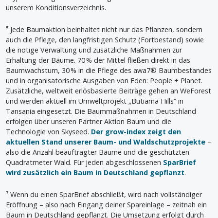
unserem Konditionsverzeichnis.
⁵ Jede Baumaktion beinhaltet nicht nur das Pflanzen, sondern
auch die Pflege, den langfristigen Schutz (Fortbestand) sowie
die nötige Verwaltung und zusätzliche Maßnahmen zur
Erhaltung der Bäume. 70 % der Mittel fließen direkt in das
Baumwachstum, 30 % in die Pflege des awa7® Baumbestandes
und in organisatorische Ausgaben von Eden: People + Planet.
Zusätzliche, weltweit erlösbasierte Beiträge gehen an WeForest
und werden aktuell im Umweltprojekt „Butiama Hills“ in
Tansania eingesetzt. Die Baummaßnahmen in Deutschland
erfolgen über unseren Partner Aktion Baum und die
Technologie von Skyseed.
Der grow-index zeigt den
aktuellen Stand unserer Baum- und Waldschutzprojekte
–
also die Anzahl beauftragter Bäume und die geschützten
Quadratmeter Wald. Für jeden abgeschlossenen
SparBrief
wird zusätzlich ein Baum in Deutschland gepflanzt
.
⁷ Wenn du einen SparBrief abschließt, wird nach vollständiger
Eröffnung – also nach Eingang deiner Spareinlage – zeitnah ein
Baum in Deutschland gepflanzt. Die Umsetzung erfolgt durch