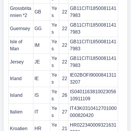
Grossbrita
Ye
GB11CITI1850081141
GB
22
nnien *2
s
7983
Ye
GB11CITI1850081141
Guernsey
GG
22
s
7983
Isle of
Ye
GB11CITI1850081141
IM
22
Man
s
7983
Ye
GB11CITI1850081141
Jersey
JE
22
s
7983
Ye
IE02BOFI9000841311
Irland
IE
22
s
3207
Ye
IS0401163810023056
Island
IS
26
s
10911109
Ye
IT43K0310412701000
Italien
IT
27
s
000820420
Ye
HR022340009321631
Kroatien
HR
21