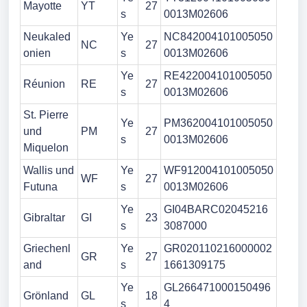
Mayotte
YT
27
s
0013M02606
Neukaled
Ye
NC842004101005050
NC
27
onien
s
0013M02606
Ye
RE422004101005050
Réunion
RE
27
s
0013M02606
St. Pierre
Ye
PM362004101005050
und
PM
27
s
0013M02606
Miquelon
Wallis und
Ye
WF912004101005050
WF
27
Futuna
s
0013M02606
Ye
GI04BARC02045216
Gibraltar
GI
23
s
3087000
Griechenl
Ye
GR020110216000002
GR
27
and
s
1661309175
Ye
GL266471000150496
Grönland
GL
18
s
4