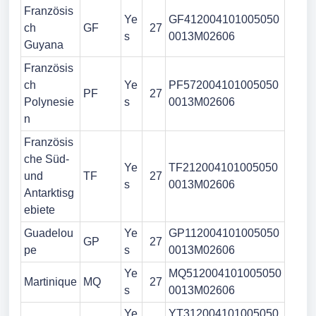
Französis
Ye
GF412004101005050
ch
GF
27
s
0013M02606
Guyana
Französis
ch
Ye
PF572004101005050
PF
27
Polynesie
s
0013M02606
n
Französis
che Süd-
Ye
TF212004101005050
und
TF
27
s
0013M02606
Antarktisg
ebiete
Guadelou
Ye
GP112004101005050
GP
27
pe
s
0013M02606
Ye
MQ512004101005050
Martinique
MQ
27
s
0013M02606
Ye
YT312004101005050