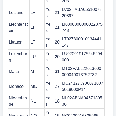
s
2031
Ye
LV02HABA05510078
Lettland
LV
21
s
20897
Liechtenst
Ye
LI0308800000022875
LI
21
ein
s
748
Ye
LT027300010134441
Litauen
LT
20
s
147
Luxembur
Ye
LU020019175546294
LU
20
g
s
000
Ye
MT02VALL22013000
Malta
MT
31
s
000040013752732
Ye
MC241273900071007
Monaco
MC
27
s
5018000P14
Niederlan
Ye
NL02ABNA04571805
NL
18
de
s
36
Ye
Norwegen
NO
15
NO0239916835985