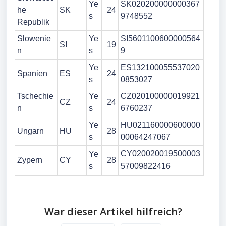
Ye
SK020200000000367
he
SK
24
s
9748552
Republik
Slowenie
Ye
SI5601100600000564
SI
19
n
s
9
Ye
ES132100055537020
Spanien
ES
24
s
0853027
Tschechie
Ye
CZ020100000019921
CZ
24
n
s
6760237
Ye
HU021160000600000
Ungarn
HU
28
s
00064247067
CY020020019500003
Ye
Zypern
CY
28
s
57009822416
War dieser Artikel hilfreich?