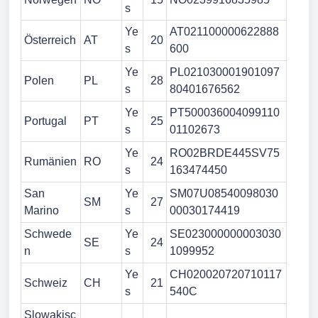
s
Ye
AT021100000622888
Österreich
AT
20
s
600
Ye
PL021030001901097
Polen
PL
28
s
80401676562
Ye
PT500036004099110
Portugal
PT
25
s
01102673
Ye
RO02BRDE445SV75
Rumänien
RO
24
s
163474450
San
Ye
SM07U08540098030
SM
27
Marino
s
00030174419
Schwede
Ye
SE023000000003030
SE
24
n
s
1099952
Ye
CH020020720710117
Schweiz
CH
21
s
540C
Slowakisc