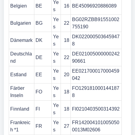
Ye
Belgien
BE
16
BE45096920886089
s
Ye
BG02RZBB91551002
Bulgarien
BG
22
s
755190
Ye
DK022000503645947
Dänemark
DK
18
s
8
Deutschla
Ye
DE021005000000242
DE
22
nd
s
90661
Ye
EE021700017000459
Estland
EE
20
s
042
Färöer
Ye
FO129181000144187
FO
18
Inseln
s
8
Ye
Finnland
FI
18
FI0210403500314392
s
Frankreic
Ye
FR142004101005050
FR
27
h *1
s
0013M02606