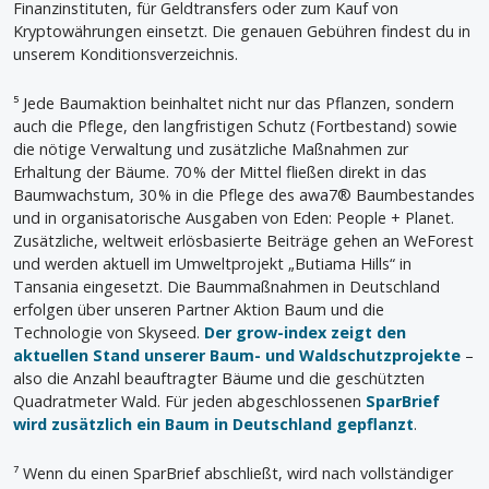
Finanzinstituten, für Geldtransfers oder zum Kauf von
Kryptowährungen einsetzt. Die genauen Gebühren findest du in
unserem Konditionsverzeichnis.
⁵ Jede Baumaktion beinhaltet nicht nur das Pflanzen, sondern
auch die Pflege, den langfristigen Schutz (Fortbestand) sowie
die nötige Verwaltung und zusätzliche Maßnahmen zur
Erhaltung der Bäume. 70 % der Mittel fließen direkt in das
Baumwachstum, 30 % in die Pflege des awa7® Baumbestandes
und in organisatorische Ausgaben von Eden: People + Planet.
Zusätzliche, weltweit erlösbasierte Beiträge gehen an WeForest
und werden aktuell im Umweltprojekt „Butiama Hills“ in
Tansania eingesetzt. Die Baummaßnahmen in Deutschland
erfolgen über unseren Partner Aktion Baum und die
Technologie von Skyseed.
Der grow-index zeigt den
aktuellen Stand unserer Baum- und Waldschutzprojekte
–
also die Anzahl beauftragter Bäume und die geschützten
Quadratmeter Wald. Für jeden abgeschlossenen
SparBrief
wird zusätzlich ein Baum in Deutschland gepflanzt
.
⁷ Wenn du einen SparBrief abschließt, wird nach vollständiger