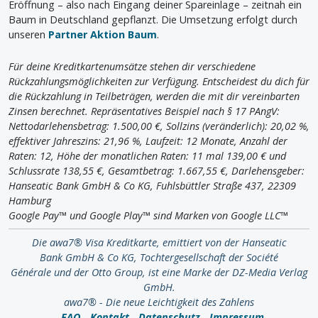
Eröffnung – also nach Eingang deiner Spareinlage – zeitnah ein
Baum in Deutschland gepflanzt. Die Umsetzung erfolgt durch
unseren
Partner Aktion Baum
.
Für deine Kreditkartenumsätze stehen dir verschiedene
Rückzahlungsmöglichkeiten zur Verfügung. Entscheidest du dich für
die Rückzahlung in Teilbeträgen, werden die mit dir vereinbarten
Zinsen berechnet. Repräsentatives Beispiel nach § 17 PAngV:
Nettodarlehensbetrag: 1.500,00 €, Sollzins (veränderlich): 20,02 %,
effektiver Jahreszins: 21,96 %, Laufzeit: 12 Monate, Anzahl der
Raten: 12, Höhe der monatlichen Raten: 11 mal 139,00 € und
Schlussrate 138,55 €, Gesamtbetrag: 1.667,55 €, Darlehensgeber:
Hanseatic Bank GmbH & Co KG, Fuhlsbüttler Straße 437, 22309
Hamburg
Google Pay™ und Google Play™ sind Marken von Google LLC™
Die awa7® Visa Kreditkarte, emittiert von der Hanseatic
Bank GmbH & Co KG, Tochtergesellschaft der Société
Générale und der Otto Group, ist eine Marke der DZ-Media Verlag
GmbH.
awa7® - Die neue Leichtigkeit des Zahlens
-
FAQ
-
Kontakt
-
Datenschutz
-
Impressum