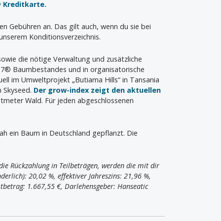
 Kreditkarte.
len Gebühren an. Das gilt auch, wenn du sie bei
unserem Konditionsverzeichnis.
 sowie die nötige Verwaltung und zusätzliche
wa7® Baumbestandes und in organisatorische
ell im Umweltprojekt „Butiama Hills“ in Tansania
n Skyseed.
Der grow-index zeigt den aktuellen
atmeter Wald. Für jeden abgeschlossenen
nah ein Baum in Deutschland gepflanzt. Die
ie Rückzahlung in Teilbeträgen, werden die mit dir
erlich): 20,02 %, effektiver Jahreszins: 21,96 %,
tbetrag: 1.667,55 €, Darlehensgeber: Hanseatic