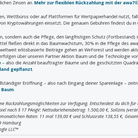
lichen Zinsen an.
Mehr zur flexiblen Rückzahlung mit der awa7®
ien, Wettbüros oder auf Plattformen für Wertpapierhandel nutzt, fal
 von Kryptowährungen einsetzt. Die genauen Gebühren findest du in 
en, sondern auch die Pflege, den langfristigen Schutz (Fortbestand)
tel fließen direkt in das Baumwachstum, 30 % in die Pflege des a
 weltweit erlösbasierte Beiträge gehen an WeForest und werden aktu
rfolgen über unseren Partner Aktion Baum und die Technologie vo
e
– also die Anzahl beauftragter Bäume und die geschützten Quadr
hland gepflanzt
.
llständiger Eröffnung – also nach Eingang deiner Spareinlage – zeit
n Baum
.
ne Rückzahlungsmöglichkeiten zur Verfügung. Entscheidest du dich für d
iel nach § 17 PAngV: Nettodarlehensbetrag: 1.500,00 €, Sollzins (veränd
r monatlichen Raten: 11 mal 139,00 € und Schlussrate 138,55 €, Gesam
09 Hamburg
ogle LLC™