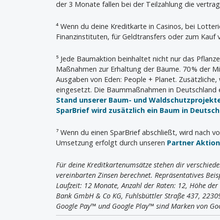
der 3 Monate fallen bei der Teilzahlung die vertrag
⁴ Wenn du deine Kreditkarte in Casinos, bei Lotter
Finanzinstituten, für Geldtransfers oder zum Kauf
⁵ Jede Baumaktion beinhaltet nicht nur das Pflanz
Maßnahmen zur Erhaltung der Bäume. 70 % der Mit
Ausgaben von Eden: People + Planet. Zusätzliche,
eingesetzt. Die Baummaßnahmen in Deutschland e
Stand unserer Baum- und Waldschutzprojekt
SparBrief wird zusätzlich ein Baum in Deutsc
⁷ Wenn du einen SparBrief abschließt, wird nach vo
Umsetzung erfolgt durch unseren
Partner Aktio
Für deine Kreditkartenumsätze stehen dir verschiede
vereinbarten Zinsen berechnet. Repräsentatives Beisp
Laufzeit: 12 Monate, Anzahl der Raten: 12, Höhe de
Bank GmbH & Co KG, Fuhlsbüttler Straße 437, 223
Google Pay™ und Google Play™ sind Marken von Go