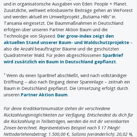
und in organisatorische Ausgaben von Eden: People + Planet.
Zusätzliche, weltweit erlösbasierte Beiträge gehen an WeForest
und werden aktuell im Umweltprojekt „Butiama Hills“ in
Tansania eingesetzt. Die Baummaßnahmen in Deutschland
erfolgen über unseren Partner Aktion Baum und die
Technologie von Skyseed.
Der grow-index zeigt den
aktuellen Stand unserer Baum- und Waldschutzprojekte
–
also die Anzahl beauftragter Bäume und die geschützten
Quadratmeter Wald. Für jeden abgeschlossenen
SparBrief
wird zusätzlich ein Baum in Deutschland gepflanzt
.
⁷ Wenn du einen SparBrief abschließt, wird nach vollständiger
Eröffnung – also nach Eingang deiner Spareinlage – zeitnah ein
Baum in Deutschland gepflanzt. Die Umsetzung erfolgt durch
unseren
Partner Aktion Baum
.
Für deine Kreditkartenumsätze stehen dir verschiedene
Rückzahlungsmöglichkeiten zur Verfügung. Entscheidest du dich für
die Rückzahlung in Teilbeträgen, werden die mit dir vereinbarten
Zinsen berechnet. Repräsentatives Beispiel nach § 17 PAngV:
Nettodarlehensbetrag: 1.500,00 €, Sollzins (veränderlich): 20,02 %,