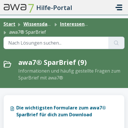
Zum hauptsächlichen Inhalt gehen
Hilfe-Portal
Start
Wissensdatenbank
Interessent:in
awa7® SparBrief
awa7® SparBrief (9)
Informationen und häufig gestellte Fragen zum
SparBrief mit awa7®
Die wichtigsten Formulare zum awa7®
SparBrief für dich zum Download