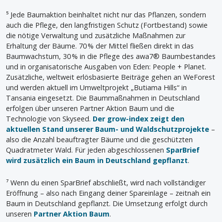
⁵ Jede Baumaktion beinhaltet nicht nur das Pflanzen, sondern
auch die Pflege, den langfristigen Schutz (Fortbestand) sowie
die nötige Verwaltung und zusätzliche Maßnahmen zur
Erhaltung der Bäume. 70 % der Mittel fließen direkt in das
Baumwachstum, 30 % in die Pflege des awa7® Baumbestandes
und in organisatorische Ausgaben von Eden: People + Planet.
Zusätzliche, weltweit erlösbasierte Beiträge gehen an WeForest
und werden aktuell im Umweltprojekt „Butiama Hills“ in
Tansania eingesetzt. Die Baummaßnahmen in Deutschland
erfolgen über unseren Partner Aktion Baum und die
Technologie von Skyseed.
Der grow-index zeigt den
aktuellen Stand unserer Baum- und Waldschutzprojekte
–
also die Anzahl beauftragter Bäume und die geschützten
Quadratmeter Wald. Für jeden abgeschlossenen
SparBrief
wird zusätzlich ein Baum in Deutschland gepflanzt
.
⁷ Wenn du einen SparBrief abschließt, wird nach vollständiger
Eröffnung – also nach Eingang deiner Spareinlage – zeitnah ein
Baum in Deutschland gepflanzt. Die Umsetzung erfolgt durch
unseren
Partner Aktion Baum
.