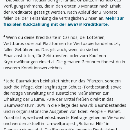
Verfügungsrahmens, die in den ersten 3 Monaten nach Erhalt
der Kreditkarte getätigt werden. Nach Ablauf der 3 Monate
fallen bei der Teilzahlung die vertraglichen Zinsen an.
Mehr zur
flexiblen Rückzahlung mit der awa7® Kreditkarte.
⁴ Wenn du deine Kreditkarte in Casinos, bei Lotterien,
Wettbüros oder auf Plattformen für Wertpapierhandel nutzt,
fallen Gebühren an. Das gilt auch, wenn du sie bei
Finanzinstituten, für Geldtransfers oder zum Kauf von
Kryptowährungen einsetzt. Die genauen Gebühren findest du in
unserem Konditionsverzeichnis.
⁵ Jede Baumaktion beinhaltet nicht nur das Pflanzen, sondern
auch die Pflege, den langfristigen Schutz (Fortbestand) sowie
die nötige Verwaltung und zusätzliche Maßnahmen zur
Erhaltung der Bäume. 70 % der Mittel fließen direkt in das
Baumwachstum, 30 % in die Pflege des awa7® Baumbestandes
und in organisatorische Ausgaben von Eden: People + Planet.
Zusätzliche, weltweit erlösbasierte Beiträge gehen an WeForest
und werden aktuell im Umweltprojekt „Butiama Hills“ in
Tansania eingesetzt. Die Baummaßnahmen in Deutschland