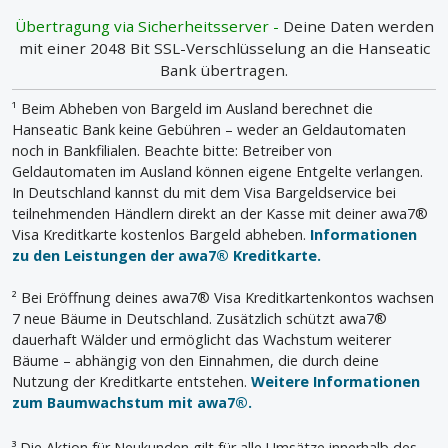
Übertragung via Sicherheitsserver -
Deine Daten werden
mit einer 2048 Bit SSL-Verschlüsselung an die Hanseatic
Bank übertragen.
¹ Beim Abheben von Bargeld im Ausland berechnet die
Hanseatic Bank keine Gebühren – weder an Geldautomaten
noch in Bankfilialen. Beachte bitte: Betreiber von
Geldautomaten im Ausland können eigene Entgelte verlangen.
In Deutschland kannst du mit dem Visa Bargeldservice bei
teilnehmenden Händlern direkt an der Kasse mit deiner awa7®
Visa Kreditkarte kostenlos Bargeld abheben.
Informationen
zu den Leistungen der awa7® Kreditkarte.
² Bei Eröffnung deines awa7® Visa Kreditkartenkontos wachsen
7 neue Bäume in Deutschland. Zusätzlich schützt awa7®
dauerhaft Wälder und ermöglicht das Wachstum weiterer
Bäume – abhängig von den Einnahmen, die durch deine
Nutzung der Kreditkarte entstehen.
Weitere Informationen
zum Baumwachstum mit awa7®.
³ Die Aktion für Neukunden gilt für alle Umsätze innerhalb des