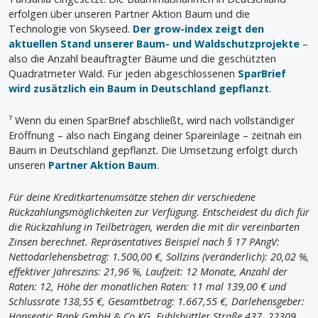
erfolgen über unseren Partner Aktion Baum und die
Technologie von Skyseed.
Der grow-index zeigt den
aktuellen Stand unserer Baum- und Waldschutzprojekte
–
also die Anzahl beauftragter Bäume und die geschützten
Quadratmeter Wald. Für jeden abgeschlossenen
SparBrief
wird zusätzlich ein Baum in Deutschland gepflanzt
.
⁷ Wenn du einen SparBrief abschließt, wird nach vollständiger
Eröffnung – also nach Eingang deiner Spareinlage – zeitnah ein
Baum in Deutschland gepflanzt. Die Umsetzung erfolgt durch
unseren
Partner Aktion Baum
.
Für deine Kreditkartenumsätze stehen dir verschiedene
Rückzahlungsmöglichkeiten zur Verfügung. Entscheidest du dich für
die Rückzahlung in Teilbeträgen, werden die mit dir vereinbarten
Zinsen berechnet. Repräsentatives Beispiel nach § 17 PAngV:
Nettodarlehensbetrag: 1.500,00 €, Sollzins (veränderlich): 20,02 %,
effektiver Jahreszins: 21,96 %, Laufzeit: 12 Monate, Anzahl der
Raten: 12, Höhe der monatlichen Raten: 11 mal 139,00 € und
Schlussrate 138,55 €, Gesamtbetrag: 1.667,55 €, Darlehensgeber:
Hanseatic Bank GmbH & Co KG, Fuhlsbüttler Straße 437, 22309