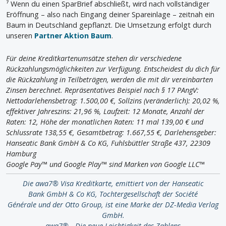
⁷ Wenn du einen SparBrief abschließt, wird nach vollständiger
Eröffnung – also nach Eingang deiner Spareinlage – zeitnah ein
Baum in Deutschland gepflanzt. Die Umsetzung erfolgt durch
unseren
Partner Aktion Baum
.
Für deine Kreditkartenumsätze stehen dir verschiedene
Rückzahlungsmöglichkeiten zur Verfügung. Entscheidest du dich für
die Rückzahlung in Teilbeträgen, werden die mit dir vereinbarten
Zinsen berechnet. Repräsentatives Beispiel nach § 17 PAngV:
Nettodarlehensbetrag: 1.500,00 €, Sollzins (veränderlich): 20,02 %,
effektiver Jahreszins: 21,96 %, Laufzeit: 12 Monate, Anzahl der
Raten: 12, Höhe der monatlichen Raten: 11 mal 139,00 € und
Schlussrate 138,55 €, Gesamtbetrag: 1.667,55 €, Darlehensgeber:
Hanseatic Bank GmbH & Co KG, Fuhlsbüttler Straße 437, 22309
Hamburg
Google Pay™ und Google Play™ sind Marken von Google LLC™
Die awa7® Visa Kreditkarte, emittiert von der Hanseatic
Bank GmbH & Co KG, Tochtergesellschaft der Société
Générale und der Otto Group, ist eine Marke der DZ-Media Verlag
GmbH.
awa7® - Die neue Leichtigkeit des Zahlens