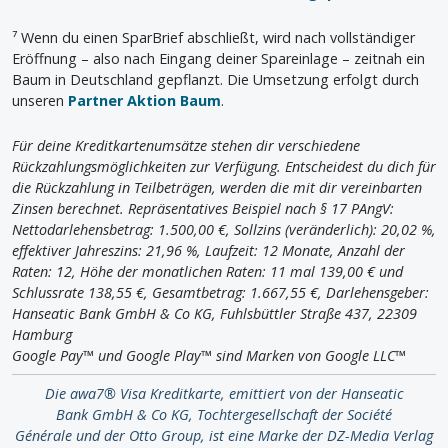
⁷ Wenn du einen SparBrief abschließt, wird nach vollständiger
Eröffnung – also nach Eingang deiner Spareinlage – zeitnah ein
Baum in Deutschland gepflanzt. Die Umsetzung erfolgt durch
unseren
Partner Aktion Baum
.
Für deine Kreditkartenumsätze stehen dir verschiedene
Rückzahlungsmöglichkeiten zur Verfügung. Entscheidest du dich für
die Rückzahlung in Teilbeträgen, werden die mit dir vereinbarten
Zinsen berechnet. Repräsentatives Beispiel nach § 17 PAngV:
Nettodarlehensbetrag: 1.500,00 €, Sollzins (veränderlich): 20,02 %,
effektiver Jahreszins: 21,96 %, Laufzeit: 12 Monate, Anzahl der
Raten: 12, Höhe der monatlichen Raten: 11 mal 139,00 € und
Schlussrate 138,55 €, Gesamtbetrag: 1.667,55 €, Darlehensgeber:
Hanseatic Bank GmbH & Co KG, Fuhlsbüttler Straße 437, 22309
Hamburg
Google Pay™ und Google Play™ sind Marken von Google LLC™
Die awa7® Visa Kreditkarte, emittiert von der Hanseatic
Bank GmbH & Co KG, Tochtergesellschaft der Société
Générale und der Otto Group, ist eine Marke der DZ-Media Verlag