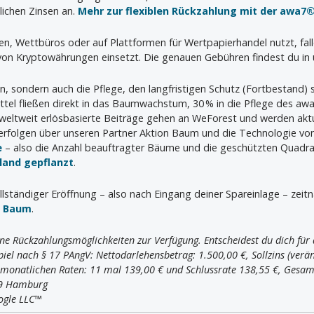
lichen Zinsen an.
Mehr zur flexiblen Rückzahlung mit der awa7®
ien, Wettbüros oder auf Plattformen für Wertpapierhandel nutzt, fal
 von Kryptowährungen einsetzt. Die genauen Gebühren findest du in 
en, sondern auch die Pflege, den langfristigen Schutz (Fortbestand)
tel fließen direkt in das Baumwachstum, 30 % in die Pflege des a
 weltweit erlösbasierte Beiträge gehen an WeForest und werden aktu
rfolgen über unseren Partner Aktion Baum und die Technologie vo
e
– also die Anzahl beauftragter Bäume und die geschützten Quadr
hland gepflanzt
.
llständiger Eröffnung – also nach Eingang deiner Spareinlage – zeit
n Baum
.
ne Rückzahlungsmöglichkeiten zur Verfügung. Entscheidest du dich für d
iel nach § 17 PAngV: Nettodarlehensbetrag: 1.500,00 €, Sollzins (veränd
r monatlichen Raten: 11 mal 139,00 € und Schlussrate 138,55 €, Gesam
09 Hamburg
ogle LLC™