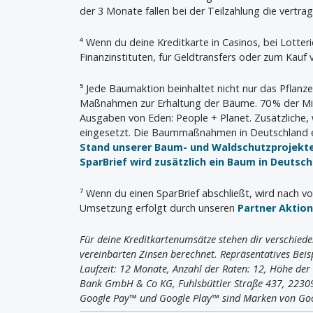
der 3 Monate fallen bei der Teilzahlung die vertrag
⁴ Wenn du deine Kreditkarte in Casinos, bei Lotter
Finanzinstituten, für Geldtransfers oder zum Kauf
⁵ Jede Baumaktion beinhaltet nicht nur das Pflanz
Maßnahmen zur Erhaltung der Bäume. 70 % der Mit
Ausgaben von Eden: People + Planet. Zusätzliche,
eingesetzt. Die Baummaßnahmen in Deutschland e
Stand unserer Baum- und Waldschutzprojekt
SparBrief wird zusätzlich ein Baum in Deutsc
⁷ Wenn du einen SparBrief abschließt, wird nach vo
Umsetzung erfolgt durch unseren
Partner Aktio
Für deine Kreditkartenumsätze stehen dir verschiede
vereinbarten Zinsen berechnet. Repräsentatives Beisp
Laufzeit: 12 Monate, Anzahl der Raten: 12, Höhe de
Bank GmbH & Co KG, Fuhlsbüttler Straße 437, 223
Google Pay™ und Google Play™ sind Marken von Go