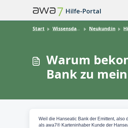
Zum hauptsächlichen Inhalt gehen
Hilfe-Portal
Start
Wissensdatenbank
Neukund:in
Hi
Warum bekomm
Bank zu mein
Weil die Hanseatic Bank der Emittent, also 
als awa7® Karteninhaber Kunde der Hansea