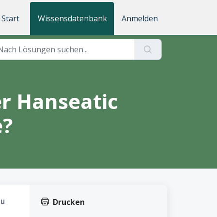
Start
Wissensdatenbank
Anmelden
r Hanseatic
e?
Drucken
du