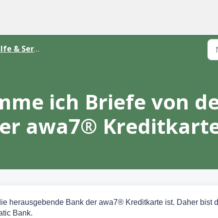
lfe & Services
e ich Briefe von de
er awa7® Kreditkart
die herausgebende Bank der awa7® Kreditkarte ist. Daher bist 
tic Bank.