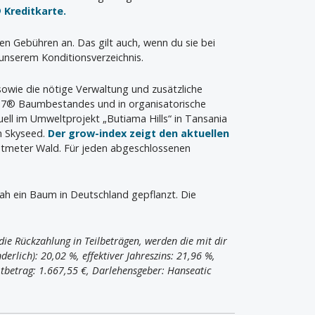
 Kreditkarte.
len Gebühren an. Das gilt auch, wenn du sie bei
unserem Konditionsverzeichnis.
 sowie die nötige Verwaltung und zusätzliche
wa7® Baumbestandes und in organisatorische
ell im Umweltprojekt „Butiama Hills“ in Tansania
n Skyseed.
Der grow-index zeigt den aktuellen
atmeter Wald. Für jeden abgeschlossenen
nah ein Baum in Deutschland gepflanzt. Die
ie Rückzahlung in Teilbeträgen, werden die mit dir
erlich): 20,02 %, effektiver Jahreszins: 21,96 %,
tbetrag: 1.667,55 €, Darlehensgeber: Hanseatic