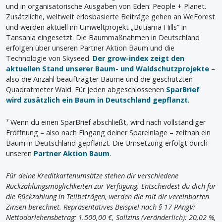
und in organisatorische Ausgaben von Eden: People + Planet.
Zusätzliche, weltweit erlösbasierte Beiträge gehen an WeForest
und werden aktuell im Umweltprojekt „Butiama Hills“ in
Tansania eingesetzt. Die Baummaßnahmen in Deutschland
erfolgen über unseren Partner Aktion Baum und die
Technologie von Skyseed.
Der grow-index zeigt den
aktuellen Stand unserer Baum- und Waldschutzprojekte
–
also die Anzahl beauftragter Bäume und die geschützten
Quadratmeter Wald. Für jeden abgeschlossenen
SparBrief
wird zusätzlich ein Baum in Deutschland gepflanzt
.
⁷ Wenn du einen SparBrief abschließt, wird nach vollständiger
Eröffnung – also nach Eingang deiner Spareinlage – zeitnah ein
Baum in Deutschland gepflanzt. Die Umsetzung erfolgt durch
unseren
Partner Aktion Baum
.
Für deine Kreditkartenumsätze stehen dir verschiedene
Rückzahlungsmöglichkeiten zur Verfügung. Entscheidest du dich für
die Rückzahlung in Teilbeträgen, werden die mit dir vereinbarten
Zinsen berechnet. Repräsentatives Beispiel nach § 17 PAngV:
Nettodarlehensbetrag: 1.500,00 €, Sollzins (veränderlich): 20,02 %,