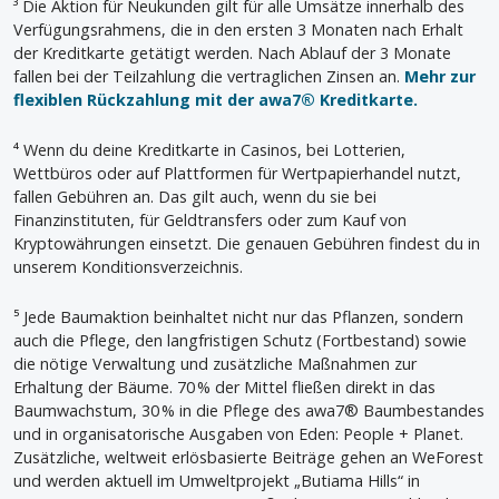
³ Die Aktion für Neukunden gilt für alle Umsätze innerhalb des
Verfügungsrahmens, die in den ersten 3 Monaten nach Erhalt
der Kreditkarte getätigt werden. Nach Ablauf der 3 Monate
fallen bei der Teilzahlung die vertraglichen Zinsen an.
Mehr zur
flexiblen Rückzahlung mit der awa7® Kreditkarte.
⁴ Wenn du deine Kreditkarte in Casinos, bei Lotterien,
Wettbüros oder auf Plattformen für Wertpapierhandel nutzt,
fallen Gebühren an. Das gilt auch, wenn du sie bei
Finanzinstituten, für Geldtransfers oder zum Kauf von
Kryptowährungen einsetzt. Die genauen Gebühren findest du in
unserem Konditionsverzeichnis.
⁵ Jede Baumaktion beinhaltet nicht nur das Pflanzen, sondern
auch die Pflege, den langfristigen Schutz (Fortbestand) sowie
die nötige Verwaltung und zusätzliche Maßnahmen zur
Erhaltung der Bäume. 70 % der Mittel fließen direkt in das
Baumwachstum, 30 % in die Pflege des awa7® Baumbestandes
und in organisatorische Ausgaben von Eden: People + Planet.
Zusätzliche, weltweit erlösbasierte Beiträge gehen an WeForest
und werden aktuell im Umweltprojekt „Butiama Hills“ in