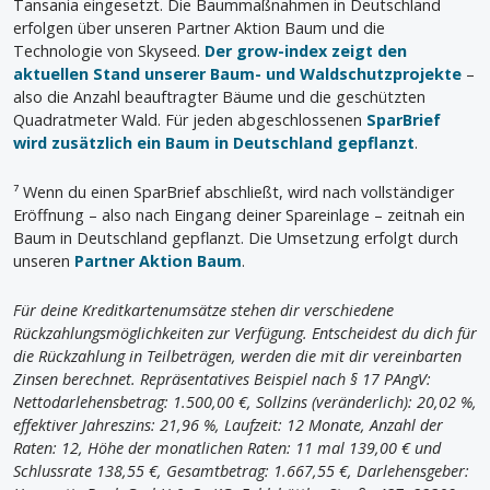
Tansania eingesetzt. Die Baummaßnahmen in Deutschland
erfolgen über unseren Partner Aktion Baum und die
Technologie von Skyseed.
Der grow-index zeigt den
aktuellen Stand unserer Baum- und Waldschutzprojekte
–
also die Anzahl beauftragter Bäume und die geschützten
Quadratmeter Wald. Für jeden abgeschlossenen
SparBrief
wird zusätzlich ein Baum in Deutschland gepflanzt
.
⁷ Wenn du einen SparBrief abschließt, wird nach vollständiger
Eröffnung – also nach Eingang deiner Spareinlage – zeitnah ein
Baum in Deutschland gepflanzt. Die Umsetzung erfolgt durch
unseren
Partner Aktion Baum
.
Für deine Kreditkartenumsätze stehen dir verschiedene
Rückzahlungsmöglichkeiten zur Verfügung. Entscheidest du dich für
die Rückzahlung in Teilbeträgen, werden die mit dir vereinbarten
Zinsen berechnet. Repräsentatives Beispiel nach § 17 PAngV:
Nettodarlehensbetrag: 1.500,00 €, Sollzins (veränderlich): 20,02 %,
effektiver Jahreszins: 21,96 %, Laufzeit: 12 Monate, Anzahl der
Raten: 12, Höhe der monatlichen Raten: 11 mal 139,00 € und
Schlussrate 138,55 €, Gesamtbetrag: 1.667,55 €, Darlehensgeber: