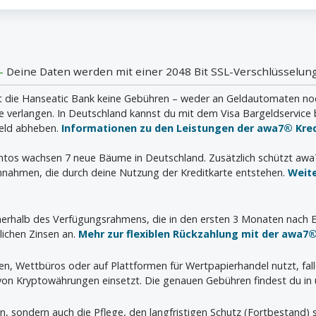
 -
Deine Daten werden mit einer 2048 Bit SSL-Verschlüsselung
die Hanseatic Bank keine Gebühren – weder an Geldautomaten noch i
verlangen. In Deutschland kannst du mit dem Visa Bargeldservice 
geld abheben.
Informationen zu den Leistungen der awa7® Kred
ontos wachsen 7 neue Bäume in Deutschland. Zusätzlich schützt aw
nahmen, die durch deine Nutzung der Kreditkarte entstehen.
Weit
innerhalb des Verfügungsrahmens, die in den ersten 3 Monaten nach E
lichen Zinsen an.
Mehr zur flexiblen Rückzahlung mit der awa7®
ien, Wettbüros oder auf Plattformen für Wertpapierhandel nutzt, fal
 von Kryptowährungen einsetzt. Die genauen Gebühren findest du in 
en, sondern auch die Pflege, den langfristigen Schutz (Fortbestand)