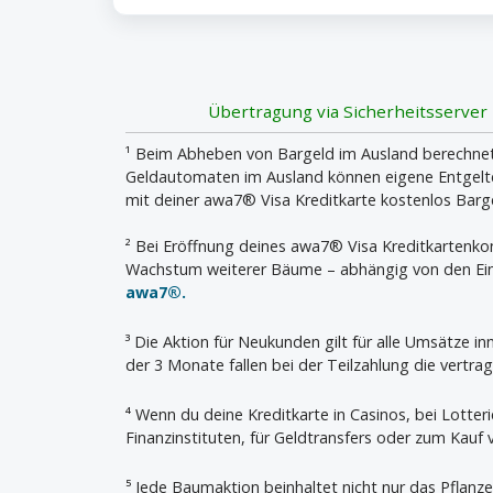
Übertragung via Sicherheitsserver
¹ Beim Abheben von Bargeld im Ausland berechnet 
Geldautomaten im Ausland können eigene Entgelte 
mit deiner awa7® Visa Kreditkarte kostenlos Bar
² Bei Eröffnung deines awa7® Visa Kreditkartenk
Wachstum weiterer Bäume – abhängig von den Ein
awa7®.
³ Die Aktion für Neukunden gilt für alle Umsätze 
der 3 Monate fallen bei der Teilzahlung die vertrag
⁴ Wenn du deine Kreditkarte in Casinos, bei Lotter
Finanzinstituten, für Geldtransfers oder zum Kauf
⁵ Jede Baumaktion beinhaltet nicht nur das Pflanz