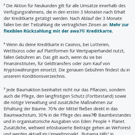
³ Die Aktion für Neukunden gilt für alle Umsätze innerhalb des
Verfügungsrahmens, die in den ersten 3 Monaten nach Erhalt
der Kreditkarte getätigt werden. Nach Ablauf der 3 Monate
fallen bei der Teilzahlung die vertraglichen Zinsen an.
Mehr zur
flexiblen Rückzahlung mit der awa7® Kreditkarte.
⁴ Wenn du deine Kreditkarte in Casinos, bei Lotterien,
Wettbüros oder auf Plattformen für Wertpapierhandel nutzt,
fallen Gebühren an. Das gilt auch, wenn du sie bei
Finanzinstituten, für Geldtransfers oder zum Kauf von
Kryptowährungen einsetzt. Die genauen Gebühren findest du in
unserem Konditionsverzeichnis.
⁵ Jede Baumaktion beinhaltet nicht nur das Pflanzen, sondern
auch die Pflege, den langfristigen Schutz (Fortbestand) sowie
die nötige Verwaltung und zusätzliche Maßnahmen zur
Erhaltung der Bäume. 70 % der Mittel fließen direkt in das
Baumwachstum, 30 % in die Pflege des awa7® Baumbestandes
und in organisatorische Ausgaben von Eden: People + Planet.
Zusätzliche, weltweit erlösbasierte Beiträge gehen an WeForest
und werden aktuell im Umweltprojekt „Butiama Hills“ in