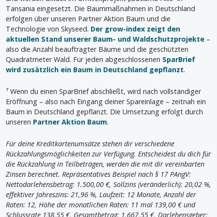
Tansania eingesetzt. Die Baummaßnahmen in Deutschland
erfolgen über unseren Partner Aktion Baum und die
Technologie von Skyseed.
Der grow-index zeigt den
aktuellen Stand unserer Baum- und Waldschutzprojekte
–
also die Anzahl beauftragter Bäume und die geschützten
Quadratmeter Wald. Für jeden abgeschlossenen
SparBrief
wird zusätzlich ein Baum in Deutschland gepflanzt
.
⁷ Wenn du einen SparBrief abschließt, wird nach vollständiger
Eröffnung – also nach Eingang deiner Spareinlage – zeitnah ein
Baum in Deutschland gepflanzt. Die Umsetzung erfolgt durch
unseren
Partner Aktion Baum
.
Für deine Kreditkartenumsätze stehen dir verschiedene
Rückzahlungsmöglichkeiten zur Verfügung. Entscheidest du dich für
die Rückzahlung in Teilbeträgen, werden die mit dir vereinbarten
Zinsen berechnet. Repräsentatives Beispiel nach § 17 PAngV:
Nettodarlehensbetrag: 1.500,00 €, Sollzins (veränderlich): 20,02 %,
effektiver Jahreszins: 21,96 %, Laufzeit: 12 Monate, Anzahl der
Raten: 12, Höhe der monatlichen Raten: 11 mal 139,00 € und
Schlussrate 138,55 €, Gesamtbetrag: 1.667,55 €, Darlehensgeber: