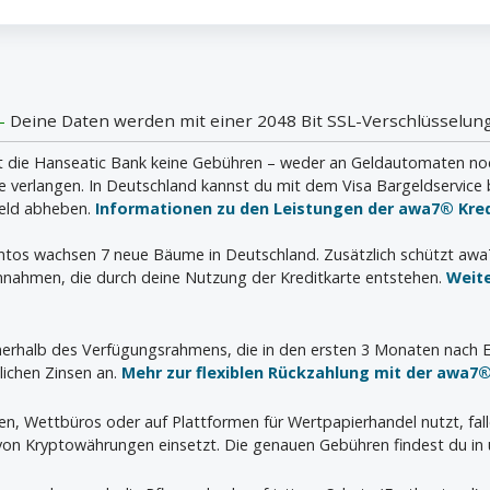
 -
Deine Daten werden mit einer 2048 Bit SSL-Verschlüsselung
die Hanseatic Bank keine Gebühren – weder an Geldautomaten noch i
verlangen. In Deutschland kannst du mit dem Visa Bargeldservice 
geld abheben.
Informationen zu den Leistungen der awa7® Kred
ontos wachsen 7 neue Bäume in Deutschland. Zusätzlich schützt aw
nahmen, die durch deine Nutzung der Kreditkarte entstehen.
Weit
innerhalb des Verfügungsrahmens, die in den ersten 3 Monaten nach E
lichen Zinsen an.
Mehr zur flexiblen Rückzahlung mit der awa7®
ien, Wettbüros oder auf Plattformen für Wertpapierhandel nutzt, fal
 von Kryptowährungen einsetzt. Die genauen Gebühren findest du in 