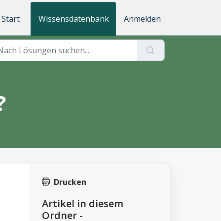
Start
Wissensdatenbank
Anmelden
?
Drucken
Artikel in diesem
Ordner -