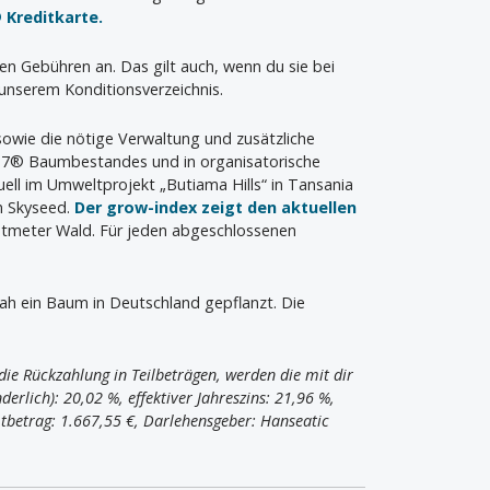
 Kreditkarte.
len Gebühren an. Das gilt auch, wenn du sie bei
unserem Konditionsverzeichnis.
 sowie die nötige Verwaltung und zusätzliche
wa7® Baumbestandes und in organisatorische
ell im Umweltprojekt „Butiama Hills“ in Tansania
n Skyseed.
Der grow-index zeigt den aktuellen
atmeter Wald. Für jeden abgeschlossenen
nah ein Baum in Deutschland gepflanzt. Die
ie Rückzahlung in Teilbeträgen, werden die mit dir
erlich): 20,02 %, effektiver Jahreszins: 21,96 %,
tbetrag: 1.667,55 €, Darlehensgeber: Hanseatic