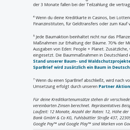
der 3 Monate fallen bei der Teilzahlung die vertrag
⁴ Wenn du deine Kreditkarte in Casinos, bei Lotter
Finanzinstituten, für Geldtransfers oder zum Kauf
⁵ Jede Baumaktion beinhaltet nicht nur das Pflanz
Maßnahmen zur Erhaltung der Bäume. 70 % der Mit
Ausgaben von Eden: People + Planet. Zusätzliche,
eingesetzt. Die Baummaßnahmen in Deutschland e
Stand unserer Baum- und Waldschutzprojekt
SparBrief wird zusätzlich ein Baum in Deutsc
⁷ Wenn du einen SparBrief abschließt, wird nach vo
Umsetzung erfolgt durch unseren
Partner Aktio
Für deine Kreditkartenumsätze stehen dir verschiede
vereinbarten Zinsen berechnet. Repräsentatives Beisp
Laufzeit: 12 Monate, Anzahl der Raten: 12, Höhe de
Bank GmbH & Co KG, Fuhlsbüttler Straße 437, 223
Google Pay™ und Google Play™ sind Marken von Go