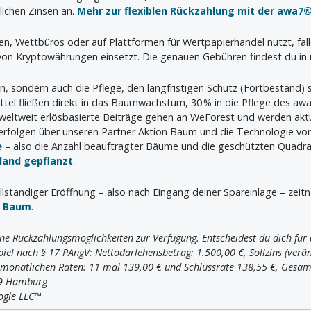
lichen Zinsen an.
Mehr zur flexiblen Rückzahlung mit der awa7®
ien, Wettbüros oder auf Plattformen für Wertpapierhandel nutzt, fal
 von Kryptowährungen einsetzt. Die genauen Gebühren findest du in 
en, sondern auch die Pflege, den langfristigen Schutz (Fortbestand)
tel fließen direkt in das Baumwachstum, 30 % in die Pflege des a
 weltweit erlösbasierte Beiträge gehen an WeForest und werden aktu
rfolgen über unseren Partner Aktion Baum und die Technologie vo
e
– also die Anzahl beauftragter Bäume und die geschützten Quadr
hland gepflanzt
.
llständiger Eröffnung – also nach Eingang deiner Spareinlage – zeit
n Baum
.
ne Rückzahlungsmöglichkeiten zur Verfügung. Entscheidest du dich für d
iel nach § 17 PAngV: Nettodarlehensbetrag: 1.500,00 €, Sollzins (veränd
r monatlichen Raten: 11 mal 139,00 € und Schlussrate 138,55 €, Gesam
09 Hamburg
ogle LLC™