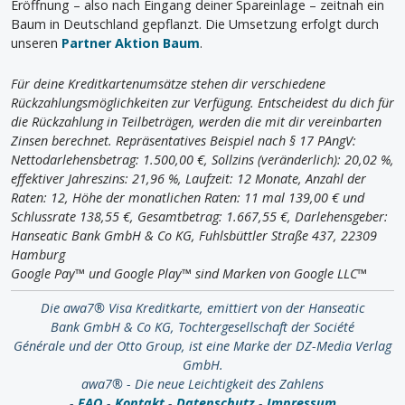
Eröffnung – also nach Eingang deiner Spareinlage – zeitnah ein
Baum in Deutschland gepflanzt. Die Umsetzung erfolgt durch
unseren
Partner Aktion Baum
.
Für deine Kreditkartenumsätze stehen dir verschiedene
Rückzahlungsmöglichkeiten zur Verfügung. Entscheidest du dich für
die Rückzahlung in Teilbeträgen, werden die mit dir vereinbarten
Zinsen berechnet. Repräsentatives Beispiel nach § 17 PAngV:
Nettodarlehensbetrag: 1.500,00 €, Sollzins (veränderlich): 20,02 %,
effektiver Jahreszins: 21,96 %, Laufzeit: 12 Monate, Anzahl der
Raten: 12, Höhe der monatlichen Raten: 11 mal 139,00 € und
Schlussrate 138,55 €, Gesamtbetrag: 1.667,55 €, Darlehensgeber:
Hanseatic Bank GmbH & Co KG, Fuhlsbüttler Straße 437, 22309
Hamburg
Google Pay™ und Google Play™ sind Marken von Google LLC™
Die awa7® Visa Kreditkarte, emittiert von der Hanseatic
Bank GmbH & Co KG, Tochtergesellschaft der Société
Générale und der Otto Group, ist eine Marke der DZ-Media Verlag
GmbH.
awa7® - Die neue Leichtigkeit des Zahlens
-
FAQ
-
Kontakt
-
Datenschutz
-
Impressum