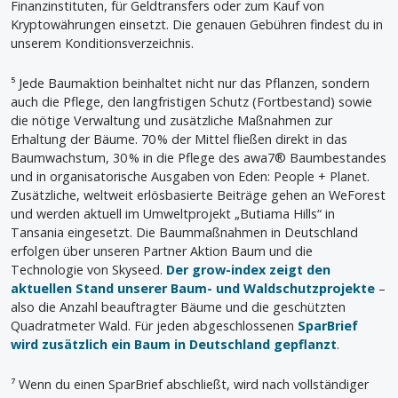
Finanzinstituten, für Geldtransfers oder zum Kauf von
Kryptowährungen einsetzt. Die genauen Gebühren findest du in
unserem Konditionsverzeichnis.
⁵ Jede Baumaktion beinhaltet nicht nur das Pflanzen, sondern
auch die Pflege, den langfristigen Schutz (Fortbestand) sowie
die nötige Verwaltung und zusätzliche Maßnahmen zur
Erhaltung der Bäume. 70 % der Mittel fließen direkt in das
Baumwachstum, 30 % in die Pflege des awa7® Baumbestandes
und in organisatorische Ausgaben von Eden: People + Planet.
Zusätzliche, weltweit erlösbasierte Beiträge gehen an WeForest
und werden aktuell im Umweltprojekt „Butiama Hills“ in
Tansania eingesetzt. Die Baummaßnahmen in Deutschland
erfolgen über unseren Partner Aktion Baum und die
Technologie von Skyseed.
Der grow-index zeigt den
aktuellen Stand unserer Baum- und Waldschutzprojekte
–
also die Anzahl beauftragter Bäume und die geschützten
Quadratmeter Wald. Für jeden abgeschlossenen
SparBrief
wird zusätzlich ein Baum in Deutschland gepflanzt
.
⁷ Wenn du einen SparBrief abschließt, wird nach vollständiger