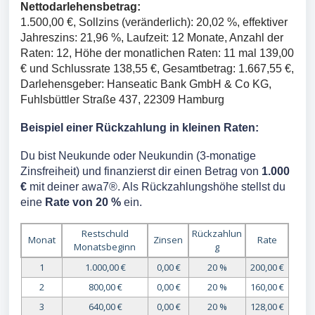
Nettodarlehensbetrag:
1.500,00 €, Sollzins (veränderlich): 20,02 %, effektiver
Jahreszins: 21,96 %, Laufzeit: 12 Monate, Anzahl der
Raten: 12, Höhe der monatlichen Raten: 11 mal 139,00
€ und Schlussrate 138,55 €, Gesamtbetrag: 1.667,55 €,
Darlehensgeber: Hanseatic Bank GmbH & Co KG,
Fuhlsbüttler Straße 437, 22309 Hamburg
Beispiel einer Rückzahlung in kleinen Raten:
Du bist Neukunde oder Neukundin (3-monatige
Zinsfreiheit) und finanzierst dir einen Betrag von
1.000
€
mit deiner awa7®. Als Rückzahlungshöhe stellst du
eine
Rate von 20 %
ein.
Restschuld
Rückzahlun
Monat
Zinsen
Rate
Monatsbeginn
g
1
1.000,00 €
0,00 €
20 %
200,00 €
2
800,00 €
0,00 €
20 %
160,00 €
3
640,00 €
0,00 €
20 %
128,00 €