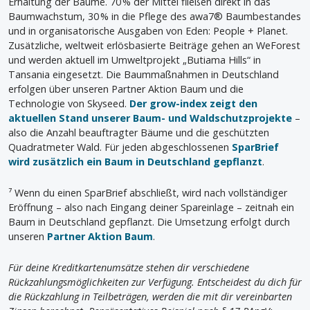
Erhaltung der Bäume. 70 % der Mittel fließen direkt in das
Baumwachstum, 30 % in die Pflege des awa7® Baumbestandes
und in organisatorische Ausgaben von Eden: People + Planet.
Zusätzliche, weltweit erlösbasierte Beiträge gehen an WeForest
und werden aktuell im Umweltprojekt „Butiama Hills“ in
Tansania eingesetzt. Die Baummaßnahmen in Deutschland
erfolgen über unseren Partner Aktion Baum und die
Technologie von Skyseed.
Der grow-index zeigt den
aktuellen Stand unserer Baum- und Waldschutzprojekte
–
also die Anzahl beauftragter Bäume und die geschützten
Quadratmeter Wald. Für jeden abgeschlossenen
SparBrief
wird zusätzlich ein Baum in Deutschland gepflanzt
.
⁷ Wenn du einen SparBrief abschließt, wird nach vollständiger
Eröffnung – also nach Eingang deiner Spareinlage – zeitnah ein
Baum in Deutschland gepflanzt. Die Umsetzung erfolgt durch
unseren
Partner Aktion Baum
.
Für deine Kreditkartenumsätze stehen dir verschiedene
Rückzahlungsmöglichkeiten zur Verfügung. Entscheidest du dich für
die Rückzahlung in Teilbeträgen, werden die mit dir vereinbarten