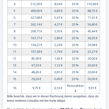
4
512,00 €
8,54 €
20 %
110,94 €
5
409,60 €
6,83 €
20 %
88,75 €
6
327,68 €
5,47 €
20 %
71,01 €
7
262,14 €
4,37 €
20 %
56,80 €
8
209,71 €
3,50 €
20 %
45,44 €
9
167,77 €
2,80 €
20 %
36,35 €
10
134,22 €
2,24 €
20 %
29,08 €
11
107,38 €
1,79 €
20 %
23,27 €
12
85,90 €
1,43 €
20 %
20,00 €
13
67,33 €
1,12 €
20 %
20,00 €
14
48,45 €
0,81 €
20 %
20,00 €
15
29,26 €
0,49 €
20 %
20,00 €
Restzahlun
16
9,75 €
0,16 €
9,91 €
g
Bitte beachte, dass wir in dieser Rechnung davon ausgehen, dass du
keine weiteren Umsätze mit der Karte tätigst.