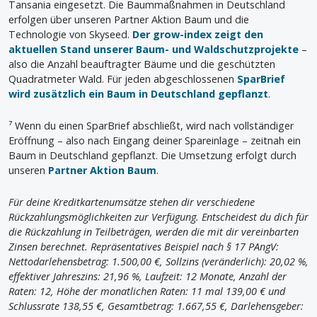
Tansania eingesetzt. Die Baummaßnahmen in Deutschland
erfolgen über unseren Partner Aktion Baum und die
Technologie von Skyseed.
Der grow-index zeigt den
aktuellen Stand unserer Baum- und Waldschutzprojekte
–
also die Anzahl beauftragter Bäume und die geschützten
Quadratmeter Wald. Für jeden abgeschlossenen
SparBrief
wird zusätzlich ein Baum in Deutschland gepflanzt
.
⁷ Wenn du einen SparBrief abschließt, wird nach vollständiger
Eröffnung – also nach Eingang deiner Spareinlage – zeitnah ein
Baum in Deutschland gepflanzt. Die Umsetzung erfolgt durch
unseren
Partner Aktion Baum
.
Für deine Kreditkartenumsätze stehen dir verschiedene
Rückzahlungsmöglichkeiten zur Verfügung. Entscheidest du dich für
die Rückzahlung in Teilbeträgen, werden die mit dir vereinbarten
Zinsen berechnet. Repräsentatives Beispiel nach § 17 PAngV:
Nettodarlehensbetrag: 1.500,00 €, Sollzins (veränderlich): 20,02 %,
effektiver Jahreszins: 21,96 %, Laufzeit: 12 Monate, Anzahl der
Raten: 12, Höhe der monatlichen Raten: 11 mal 139,00 € und
Schlussrate 138,55 €, Gesamtbetrag: 1.667,55 €, Darlehensgeber: