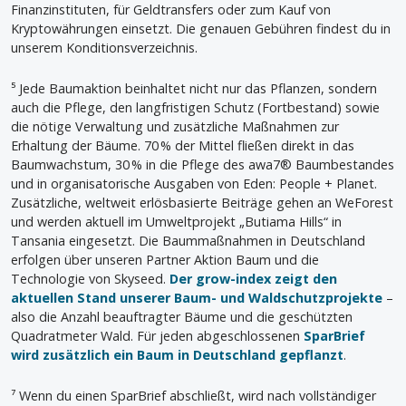
Finanzinstituten, für Geldtransfers oder zum Kauf von
Kryptowährungen einsetzt. Die genauen Gebühren findest du in
unserem Konditionsverzeichnis.
⁵ Jede Baumaktion beinhaltet nicht nur das Pflanzen, sondern
auch die Pflege, den langfristigen Schutz (Fortbestand) sowie
die nötige Verwaltung und zusätzliche Maßnahmen zur
Erhaltung der Bäume. 70 % der Mittel fließen direkt in das
Baumwachstum, 30 % in die Pflege des awa7® Baumbestandes
und in organisatorische Ausgaben von Eden: People + Planet.
Zusätzliche, weltweit erlösbasierte Beiträge gehen an WeForest
und werden aktuell im Umweltprojekt „Butiama Hills“ in
Tansania eingesetzt. Die Baummaßnahmen in Deutschland
erfolgen über unseren Partner Aktion Baum und die
Technologie von Skyseed.
Der grow-index zeigt den
aktuellen Stand unserer Baum- und Waldschutzprojekte
–
also die Anzahl beauftragter Bäume und die geschützten
Quadratmeter Wald. Für jeden abgeschlossenen
SparBrief
wird zusätzlich ein Baum in Deutschland gepflanzt
.
⁷ Wenn du einen SparBrief abschließt, wird nach vollständiger