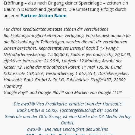
Eröffnung – also nach Eingang deiner Spareinlage – zeitnah ein
Baum in Deutschland gepflanzt. Die Umsetzung erfolgt durch
unseren
Partner Aktion Baum
.
Für deine Kreditkartenumsätze stehen dir verschiedene
Rückzahlungsmöglichkeiten zur Verfügung. Entscheidest du dich für
die Rückzahlung in Teilbeträgen, werden die mit dir vereinbarten
Zinsen berechnet. Repräsentatives Beispiel nach § 17 PAngV:
Nettodarlehensbetrag: 1.500,00 €, Sollzins (veränderlich): 20,02 %,
effektiver Jahreszins: 21,96 %, Laufzeit: 12 Monate, Anzahl der
Raten: 12, Höhe der monatlichen Raten: 11 mal 139,00 € und
Schlussrate 138,55 €, Gesamtbetrag: 1.667,55 €, Darlehensgeber:
Hanseatic Bank GmbH & Co KG, Fuhlsbüttler Straße 437, 22309
Hamburg
Google Pay™ und Google Play™ sind Marken von Google LLC™
Die awa7® Visa Kreditkarte, emittiert von der Hanseatic
Bank GmbH & Co KG, Tochtergesellschaft der Société
Générale und der Otto Group, ist eine Marke der DZ-Media Verlag
GmbH.
awa7® - Die neue Leichtigkeit des Zahlens