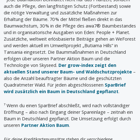
auch die Pflege, den langfristigen Schutz (Fortbestand) sowie
die nötige Verwaltung und zusätzliche Maßnahmen zur
Erhaltung der Bäume. 70 % der Mittel fließen direkt in das
Baumwachstum, 30 % in die Pflege des awa7® Baumbestandes
und in organisatorische Ausgaben von Eden: People + Planet.
Zusätzliche, weltweit erlösbasierte Beiträge gehen an WeForest
und werden aktuell im Umweltprojekt „Butiama Hills“ in
Tansania eingesetzt. Die Baummaßnahmen in Deutschland
erfolgen über unseren Partner Aktion Baum und die
Technologie von Skyseed.
Der grow-index zeigt den
aktuellen Stand unserer Baum- und Waldschutzprojekte
–
also die Anzahl beauftragter Bäume und die geschützten
Quadratmeter Wald. Für jeden abgeschlossenen
SparBrief
wird zusätzlich ein Baum in Deutschland gepflanzt
.
⁷ Wenn du einen SparBrief abschließt, wird nach vollständiger
Eröffnung – also nach Eingang deiner Spareinlage – zeitnah ein
Baum in Deutschland gepflanzt. Die Umsetzung erfolgt durch
unseren
Partner Aktion Baum
.
Für deine Kreditkartenumsätze stehen dir verschiedene