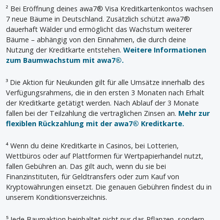
² Bei Eröffnung deines awa7® Visa Kreditkartenkontos wachsen
7 neue Bäume in Deutschland. Zusätzlich schützt awa7®
dauerhaft Wälder und ermöglicht das Wachstum weiterer
Bäume – abhängig von den Einnahmen, die durch deine
Nutzung der Kreditkarte entstehen.
Weitere Informationen
zum Baumwachstum mit awa7®.
³ Die Aktion für Neukunden gilt für alle Umsätze innerhalb des
Verfügungsrahmens, die in den ersten 3 Monaten nach Erhalt
der Kreditkarte getätigt werden. Nach Ablauf der 3 Monate
fallen bei der Teilzahlung die vertraglichen Zinsen an.
Mehr zur
flexiblen Rückzahlung mit der awa7® Kreditkarte.
⁴ Wenn du deine Kreditkarte in Casinos, bei Lotterien,
Wettbüros oder auf Plattformen für Wertpapierhandel nutzt,
fallen Gebühren an. Das gilt auch, wenn du sie bei
Finanzinstituten, für Geldtransfers oder zum Kauf von
Kryptowährungen einsetzt. Die genauen Gebühren findest du in
unserem Konditionsverzeichnis.
⁵ Jede Baumaktion beinhaltet nicht nur das Pflanzen, sondern