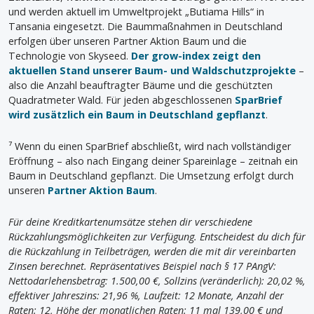
und werden aktuell im Umweltprojekt „Butiama Hills“ in
Tansania eingesetzt. Die Baummaßnahmen in Deutschland
erfolgen über unseren Partner Aktion Baum und die
Technologie von Skyseed.
Der grow-index zeigt den
aktuellen Stand unserer Baum- und Waldschutzprojekte
–
also die Anzahl beauftragter Bäume und die geschützten
Quadratmeter Wald. Für jeden abgeschlossenen
SparBrief
wird zusätzlich ein Baum in Deutschland gepflanzt
.
⁷ Wenn du einen SparBrief abschließt, wird nach vollständiger
Eröffnung – also nach Eingang deiner Spareinlage – zeitnah ein
Baum in Deutschland gepflanzt. Die Umsetzung erfolgt durch
unseren
Partner Aktion Baum
.
Für deine Kreditkartenumsätze stehen dir verschiedene
Rückzahlungsmöglichkeiten zur Verfügung. Entscheidest du dich für
die Rückzahlung in Teilbeträgen, werden die mit dir vereinbarten
Zinsen berechnet. Repräsentatives Beispiel nach § 17 PAngV:
Nettodarlehensbetrag: 1.500,00 €, Sollzins (veränderlich): 20,02 %,
effektiver Jahreszins: 21,96 %, Laufzeit: 12 Monate, Anzahl der
Raten: 12, Höhe der monatlichen Raten: 11 mal 139,00 € und