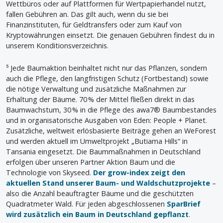
Wettbüros oder auf Plattformen für Wertpapierhandel nutzt,
fallen Gebühren an. Das gilt auch, wenn du sie bei
Finanzinstituten, für Geldtransfers oder zum Kauf von
Kryptowährungen einsetzt. Die genauen Gebühren findest du in
unserem Konditionsverzeichnis.
⁵ Jede Baumaktion beinhaltet nicht nur das Pflanzen, sondern
auch die Pflege, den langfristigen Schutz (Fortbestand) sowie
die nötige Verwaltung und zusätzliche Maßnahmen zur
Erhaltung der Bäume. 70 % der Mittel fließen direkt in das
Baumwachstum, 30 % in die Pflege des awa7® Baumbestandes
und in organisatorische Ausgaben von Eden: People + Planet.
Zusätzliche, weltweit erlösbasierte Beiträge gehen an WeForest
und werden aktuell im Umweltprojekt „Butiama Hills“ in
Tansania eingesetzt. Die Baummaßnahmen in Deutschland
erfolgen über unseren Partner Aktion Baum und die
Technologie von Skyseed.
Der grow-index zeigt den
aktuellen Stand unserer Baum- und Waldschutzprojekte
–
also die Anzahl beauftragter Bäume und die geschützten
Quadratmeter Wald. Für jeden abgeschlossenen
SparBrief
wird zusätzlich ein Baum in Deutschland gepflanzt
.