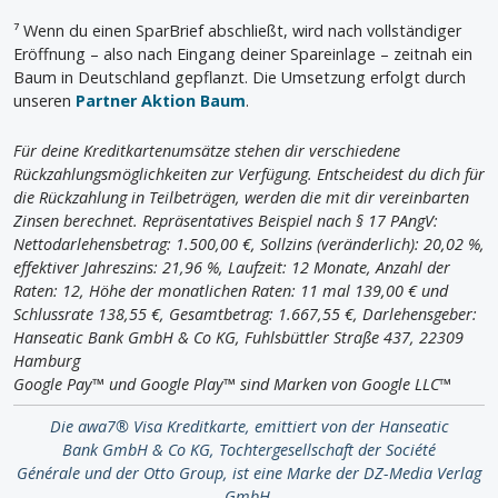
⁷ Wenn du einen SparBrief abschließt, wird nach vollständiger
Eröffnung – also nach Eingang deiner Spareinlage – zeitnah ein
Baum in Deutschland gepflanzt. Die Umsetzung erfolgt durch
unseren
Partner Aktion Baum
.
Für deine Kreditkartenumsätze stehen dir verschiedene
Rückzahlungsmöglichkeiten zur Verfügung. Entscheidest du dich für
die Rückzahlung in Teilbeträgen, werden die mit dir vereinbarten
Zinsen berechnet. Repräsentatives Beispiel nach § 17 PAngV:
Nettodarlehensbetrag: 1.500,00 €, Sollzins (veränderlich): 20,02 %,
effektiver Jahreszins: 21,96 %, Laufzeit: 12 Monate, Anzahl der
Raten: 12, Höhe der monatlichen Raten: 11 mal 139,00 € und
Schlussrate 138,55 €, Gesamtbetrag: 1.667,55 €, Darlehensgeber:
Hanseatic Bank GmbH & Co KG, Fuhlsbüttler Straße 437, 22309
Hamburg
Google Pay™ und Google Play™ sind Marken von Google LLC™
Die awa7® Visa Kreditkarte, emittiert von der Hanseatic
Bank GmbH & Co KG, Tochtergesellschaft der Société
Générale und der Otto Group, ist eine Marke der DZ-Media Verlag
GmbH.