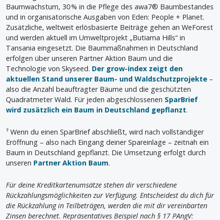
Baumwachstum, 30 % in die Pflege des awa7® Baumbestandes
und in organisatorische Ausgaben von Eden: People + Planet.
Zusätzliche, weltweit erlösbasierte Beiträge gehen an WeForest
und werden aktuell im Umweltprojekt „Butiama Hills“ in
Tansania eingesetzt. Die Baummaßnahmen in Deutschland
erfolgen über unseren Partner Aktion Baum und die
Technologie von Skyseed.
Der grow-index zeigt den
aktuellen Stand unserer Baum- und Waldschutzprojekte
–
also die Anzahl beauftragter Bäume und die geschützten
Quadratmeter Wald. Für jeden abgeschlossenen
SparBrief
wird zusätzlich ein Baum in Deutschland gepflanzt
.
⁷ Wenn du einen SparBrief abschließt, wird nach vollständiger
Eröffnung – also nach Eingang deiner Spareinlage – zeitnah ein
Baum in Deutschland gepflanzt. Die Umsetzung erfolgt durch
unseren
Partner Aktion Baum
.
Für deine Kreditkartenumsätze stehen dir verschiedene
Rückzahlungsmöglichkeiten zur Verfügung. Entscheidest du dich für
die Rückzahlung in Teilbeträgen, werden die mit dir vereinbarten
Zinsen berechnet. Repräsentatives Beispiel nach § 17 PAngV: