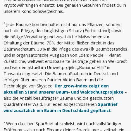
Kryptowährungen einsetzt. Die genauen Gebühren findest du in
unserem Konditionsverzeichnis.
⁵ Jede Baumaktion beinhaltet nicht nur das Pflanzen, sondern
auch die Pflege, den langfristigen Schutz (Fortbestand) sowie
die nötige Verwaltung und zusätzliche Maßnahmen zur
Erhaltung der Bäume. 70 % der Mittel fließen direkt in das
Baumwachstum, 30 % in die Pflege des awa7® Baumbestandes
und in organisatorische Ausgaben von Eden: People + Planet.
Zusätzliche, weltweit erlösbasierte Beiträge gehen an WeForest
und werden aktuell im Umweltprojekt „Butiama Hills“ in
Tansania eingesetzt. Die Baummaßnahmen in Deutschland
erfolgen über unseren Partner Aktion Baum und die
Technologie von Skyseed.
Der grow-index zeigt den
aktuellen Stand unserer Baum- und Waldschutzprojekte
–
also die Anzahl beauftragter Bäume und die geschützten
Quadratmeter Wald. Für jeden abgeschlossenen
SparBrief
wird zusätzlich ein Baum in Deutschland gepflanzt
.
⁷ Wenn du einen SparBrief abschließt, wird nach vollständiger
Eröffnung – also nach Eingang deiner Spareinlage – zeitnah ein