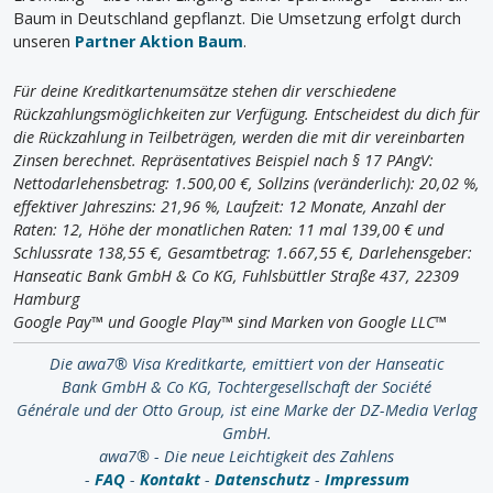
Baum in Deutschland gepflanzt. Die Umsetzung erfolgt durch
unseren
Partner Aktion Baum
.
Für deine Kreditkartenumsätze stehen dir verschiedene
Rückzahlungsmöglichkeiten zur Verfügung. Entscheidest du dich für
die Rückzahlung in Teilbeträgen, werden die mit dir vereinbarten
Zinsen berechnet. Repräsentatives Beispiel nach § 17 PAngV:
Nettodarlehensbetrag: 1.500,00 €, Sollzins (veränderlich): 20,02 %,
effektiver Jahreszins: 21,96 %, Laufzeit: 12 Monate, Anzahl der
Raten: 12, Höhe der monatlichen Raten: 11 mal 139,00 € und
Schlussrate 138,55 €, Gesamtbetrag: 1.667,55 €, Darlehensgeber:
Hanseatic Bank GmbH & Co KG, Fuhlsbüttler Straße 437, 22309
Hamburg
Google Pay™ und Google Play™ sind Marken von Google LLC™
Die awa7® Visa Kreditkarte, emittiert von der Hanseatic
Bank GmbH & Co KG, Tochtergesellschaft der Société
Générale und der Otto Group, ist eine Marke der DZ-Media Verlag
GmbH.
awa7® - Die neue Leichtigkeit des Zahlens
-
FAQ
-
Kontakt
-
Datenschutz
-
Impressum