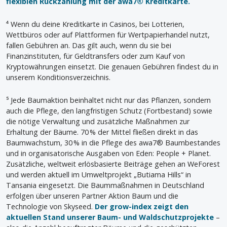
flexiblen Rückzahlung mit der awa7® Kreditkarte.
⁴ Wenn du deine Kreditkarte in Casinos, bei Lotterien,
Wettbüros oder auf Plattformen für Wertpapierhandel nutzt,
fallen Gebühren an. Das gilt auch, wenn du sie bei
Finanzinstituten, für Geldtransfers oder zum Kauf von
Kryptowährungen einsetzt. Die genauen Gebühren findest du in
unserem Konditionsverzeichnis.
⁵ Jede Baumaktion beinhaltet nicht nur das Pflanzen, sondern
auch die Pflege, den langfristigen Schutz (Fortbestand) sowie
die nötige Verwaltung und zusätzliche Maßnahmen zur
Erhaltung der Bäume. 70 % der Mittel fließen direkt in das
Baumwachstum, 30 % in die Pflege des awa7® Baumbestandes
und in organisatorische Ausgaben von Eden: People + Planet.
Zusätzliche, weltweit erlösbasierte Beiträge gehen an WeForest
und werden aktuell im Umweltprojekt „Butiama Hills“ in
Tansania eingesetzt. Die Baummaßnahmen in Deutschland
erfolgen über unseren Partner Aktion Baum und die
Technologie von Skyseed.
Der grow-index zeigt den
aktuellen Stand unserer Baum- und Waldschutzprojekte
–