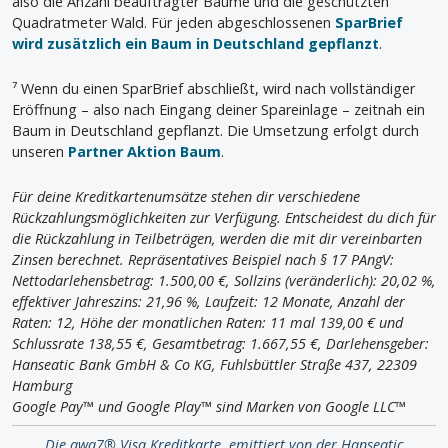
also die Anzahl beauftragter Bäume und die geschützten
Quadratmeter Wald. Für jeden abgeschlossenen
SparBrief
wird zusätzlich ein Baum in Deutschland gepflanzt
.
⁷ Wenn du einen SparBrief abschließt, wird nach vollständiger
Eröffnung – also nach Eingang deiner Spareinlage – zeitnah ein
Baum in Deutschland gepflanzt. Die Umsetzung erfolgt durch
unseren
Partner Aktion Baum
.
Für deine Kreditkartenumsätze stehen dir verschiedene
Rückzahlungsmöglichkeiten zur Verfügung. Entscheidest du dich für
die Rückzahlung in Teilbeträgen, werden die mit dir vereinbarten
Zinsen berechnet. Repräsentatives Beispiel nach § 17 PAngV:
Nettodarlehensbetrag: 1.500,00 €, Sollzins (veränderlich): 20,02 %,
effektiver Jahreszins: 21,96 %, Laufzeit: 12 Monate, Anzahl der
Raten: 12, Höhe der monatlichen Raten: 11 mal 139,00 € und
Schlussrate 138,55 €, Gesamtbetrag: 1.667,55 €, Darlehensgeber:
Hanseatic Bank GmbH & Co KG, Fuhlsbüttler Straße 437, 22309
Hamburg
Google Pay™ und Google Play™ sind Marken von Google LLC™
Die awa7® Visa Kreditkarte, emittiert von der Hanseatic