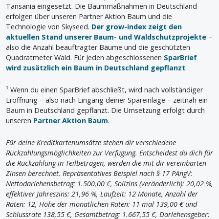
Tansania eingesetzt. Die Baummaßnahmen in Deutschland
erfolgen über unseren Partner Aktion Baum und die
Technologie von Skyseed.
Der grow-index zeigt den
aktuellen Stand unserer Baum- und Waldschutzprojekte
–
also die Anzahl beauftragter Bäume und die geschützten
Quadratmeter Wald. Für jeden abgeschlossenen
SparBrief
wird zusätzlich ein Baum in Deutschland gepflanzt
.
⁷ Wenn du einen SparBrief abschließt, wird nach vollständiger
Eröffnung – also nach Eingang deiner Spareinlage – zeitnah ein
Baum in Deutschland gepflanzt. Die Umsetzung erfolgt durch
unseren
Partner Aktion Baum
.
Für deine Kreditkartenumsätze stehen dir verschiedene
Rückzahlungsmöglichkeiten zur Verfügung. Entscheidest du dich für
die Rückzahlung in Teilbeträgen, werden die mit dir vereinbarten
Zinsen berechnet. Repräsentatives Beispiel nach § 17 PAngV:
Nettodarlehensbetrag: 1.500,00 €, Sollzins (veränderlich): 20,02 %,
effektiver Jahreszins: 21,96 %, Laufzeit: 12 Monate, Anzahl der
Raten: 12, Höhe der monatlichen Raten: 11 mal 139,00 € und
Schlussrate 138,55 €, Gesamtbetrag: 1.667,55 €, Darlehensgeber: