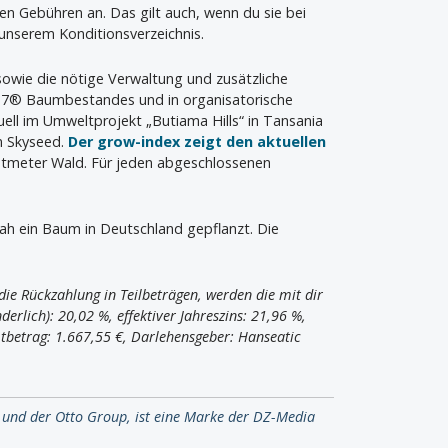
len Gebühren an. Das gilt auch, wenn du sie bei
unserem Konditionsverzeichnis.
 sowie die nötige Verwaltung und zusätzliche
wa7® Baumbestandes und in organisatorische
ell im Umweltprojekt „Butiama Hills“ in Tansania
n Skyseed.
Der grow-index zeigt den aktuellen
atmeter Wald. Für jeden abgeschlossenen
nah ein Baum in Deutschland gepflanzt. Die
ie Rückzahlung in Teilbeträgen, werden die mit dir
erlich): 20,02 %, effektiver Jahreszins: 21,96 %,
tbetrag: 1.667,55 €, Darlehensgeber: Hanseatic
 und der Otto Group, ist eine Marke der DZ-Media