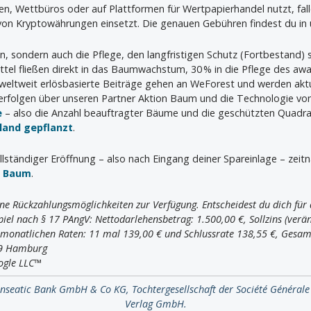
ien, Wettbüros oder auf Plattformen für Wertpapierhandel nutzt, fal
 von Kryptowährungen einsetzt. Die genauen Gebühren findest du in 
en, sondern auch die Pflege, den langfristigen Schutz (Fortbestand)
tel fließen direkt in das Baumwachstum, 30 % in die Pflege des a
 weltweit erlösbasierte Beiträge gehen an WeForest und werden aktu
rfolgen über unseren Partner Aktion Baum und die Technologie vo
e
– also die Anzahl beauftragter Bäume und die geschützten Quadr
hland gepflanzt
.
llständiger Eröffnung – also nach Eingang deiner Spareinlage – zeit
n Baum
.
ne Rückzahlungsmöglichkeiten zur Verfügung. Entscheidest du dich für d
iel nach § 17 PAngV: Nettodarlehensbetrag: 1.500,00 €, Sollzins (veränd
r monatlichen Raten: 11 mal 139,00 € und Schlussrate 138,55 €, Gesam
09 Hamburg
ogle LLC™
anseatic Bank GmbH & Co KG, Tochtergesellschaft der Société Générale
Verlag GmbH.