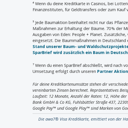
⁴ Wenn du deine Kreditkarte in Casinos, bei Lotter
Finanzinstituten, für Geldtransfers oder zum Kauf
⁵ Jede Baumaktion beinhaltet nicht nur das Pflanz
Maßnahmen zur Erhaltung der Bäume. 70 % der Mit
Ausgaben von Eden: People + Planet. Zusätzliche,
eingesetzt. Die Baummaßnahmen in Deutschland e
Stand unserer Baum- und Waldschutzprojekt
SparBrief wird zusätzlich ein Baum in Deutsc
⁷ Wenn du einen SparBrief abschließt, wird nach vo
Umsetzung erfolgt durch unseren
Partner Aktio
Für deine Kreditkartenumsätze stehen dir verschiede
vereinbarten Zinsen berechnet. Repräsentatives Beisp
Laufzeit: 12 Monate, Anzahl der Raten: 12, Höhe de
Bank GmbH & Co KG, Fuhlsbüttler Straße 437, 223
Google Pay™ und Google Play™ sind Marken von Go
Die awa7® Visa Kreditkarte, emittiert von der H