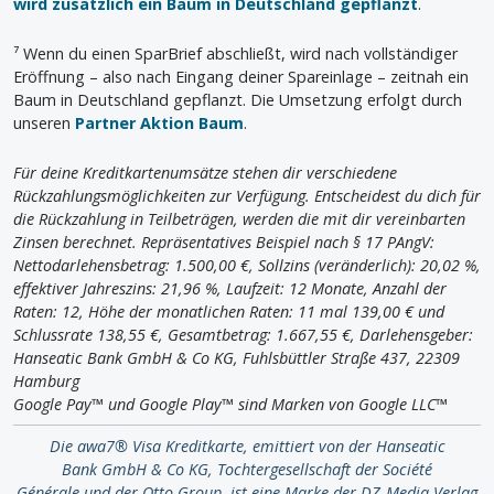
wird zusätzlich ein Baum in Deutschland gepflanzt
.
⁷ Wenn du einen SparBrief abschließt, wird nach vollständiger
Eröffnung – also nach Eingang deiner Spareinlage – zeitnah ein
Baum in Deutschland gepflanzt. Die Umsetzung erfolgt durch
unseren
Partner Aktion Baum
.
Für deine Kreditkartenumsätze stehen dir verschiedene
Rückzahlungsmöglichkeiten zur Verfügung. Entscheidest du dich für
die Rückzahlung in Teilbeträgen, werden die mit dir vereinbarten
Zinsen berechnet. Repräsentatives Beispiel nach § 17 PAngV:
Nettodarlehensbetrag: 1.500,00 €, Sollzins (veränderlich): 20,02 %,
effektiver Jahreszins: 21,96 %, Laufzeit: 12 Monate, Anzahl der
Raten: 12, Höhe der monatlichen Raten: 11 mal 139,00 € und
Schlussrate 138,55 €, Gesamtbetrag: 1.667,55 €, Darlehensgeber:
Hanseatic Bank GmbH & Co KG, Fuhlsbüttler Straße 437, 22309
Hamburg
Google Pay™ und Google Play™ sind Marken von Google LLC™
Die awa7® Visa Kreditkarte, emittiert von der Hanseatic
Bank GmbH & Co KG, Tochtergesellschaft der Société
Générale und der Otto Group, ist eine Marke der DZ-Media Verlag