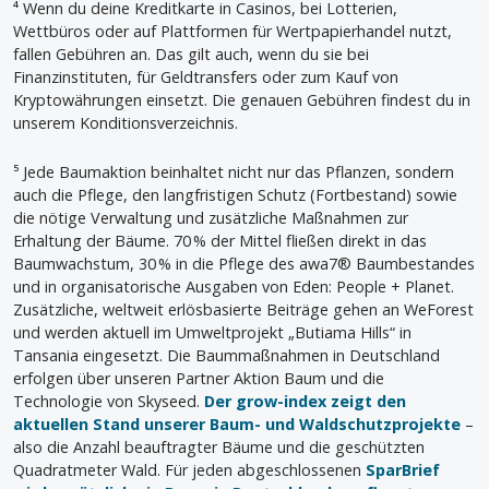
⁴ Wenn du deine Kreditkarte in Casinos, bei Lotterien,
Wettbüros oder auf Plattformen für Wertpapierhandel nutzt,
fallen Gebühren an. Das gilt auch, wenn du sie bei
Finanzinstituten, für Geldtransfers oder zum Kauf von
Kryptowährungen einsetzt. Die genauen Gebühren findest du in
unserem Konditionsverzeichnis.
⁵ Jede Baumaktion beinhaltet nicht nur das Pflanzen, sondern
auch die Pflege, den langfristigen Schutz (Fortbestand) sowie
die nötige Verwaltung und zusätzliche Maßnahmen zur
Erhaltung der Bäume. 70 % der Mittel fließen direkt in das
Baumwachstum, 30 % in die Pflege des awa7® Baumbestandes
und in organisatorische Ausgaben von Eden: People + Planet.
Zusätzliche, weltweit erlösbasierte Beiträge gehen an WeForest
und werden aktuell im Umweltprojekt „Butiama Hills“ in
Tansania eingesetzt. Die Baummaßnahmen in Deutschland
erfolgen über unseren Partner Aktion Baum und die
Technologie von Skyseed.
Der grow-index zeigt den
aktuellen Stand unserer Baum- und Waldschutzprojekte
–
also die Anzahl beauftragter Bäume und die geschützten
Quadratmeter Wald. Für jeden abgeschlossenen
SparBrief