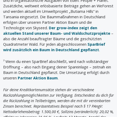
und in organisatorische Ausgaben von Eden: People + Planet.
Zusätzliche, weltweit erlösbasierte Beiträge gehen an WeForest
und werden aktuell im Umweltprojekt „Butiama Hills“ in
Tansania eingesetzt. Die Baummaßnahmen in Deutschland
erfolgen über unseren Partner Aktion Baum und die
Technologie von Skyseed.
Der grow-index zeigt den
aktuellen Stand unserer Baum- und Waldschutzprojekte
–
also die Anzahl beauftragter Bäume und die geschützten
Quadratmeter Wald. Für jeden abgeschlossenen
SparBrief
wird zusätzlich ein Baum in Deutschland gepflanzt
.
⁷ Wenn du einen SparBrief abschließt, wird nach vollständiger
Eröffnung – also nach Eingang deiner Spareinlage – zeitnah ein
Baum in Deutschland gepflanzt. Die Umsetzung erfolgt durch
unseren
Partner Aktion Baum
.
Für deine Kreditkartenumsätze stehen dir verschiedene
Rückzahlungsmöglichkeiten zur Verfügung. Entscheidest du dich für
die Rückzahlung in Teilbeträgen, werden die mit dir vereinbarten
Zinsen berechnet. Repräsentatives Beispiel nach § 17 PAngV:
Nettodarlehensbetrag: 1.500,00 €, Sollzins (veränderlich): 20,02 %,