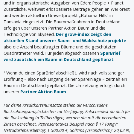
und in organisatorische Ausgaben von Eden: People + Planet.
Zusätzliche, weltweit erlösbasierte Beiträge gehen an WeForest
und werden aktuell im Umweltprojekt „Butiama Hills“ in
Tansania eingesetzt. Die Baummaßnahmen in Deutschland
erfolgen über unseren Partner Aktion Baum und die
Technologie von Skyseed.
Der grow-index zeigt den
aktuellen Stand unserer Baum- und Waldschutzprojekte
–
also die Anzahl beauftragter Bäume und die geschützten
Quadratmeter Wald. Für jeden abgeschlossenen
SparBrief
wird zusätzlich ein Baum in Deutschland gepflanzt
.
⁷ Wenn du einen SparBrief abschließt, wird nach vollständiger
Eröffnung – also nach Eingang deiner Spareinlage – zeitnah ein
Baum in Deutschland gepflanzt. Die Umsetzung erfolgt durch
unseren
Partner Aktion Baum
.
Für deine Kreditkartenumsätze stehen dir verschiedene
Rückzahlungsmöglichkeiten zur Verfügung. Entscheidest du dich für
die Rückzahlung in Teilbeträgen, werden die mit dir vereinbarten
Zinsen berechnet. Repräsentatives Beispiel nach § 17 PAngV:
Nettodarlehensbetrag: 1.500,00 €, Sollzins (veränderlich): 20,02 %,